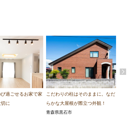
のび過ごせるお家で家
こだわりの柱はそのままに。なだ
レン
大切に
らかな大屋根が際立つ外観！
せた
青森県黒石市
青森