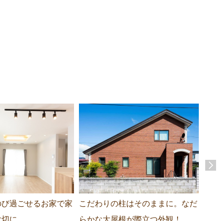
のび過ごせるお家で家
こだわりの柱はそのままに。なだ
開放
大切に
らかな大屋根が際立つ外観！
のあ