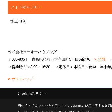
フォトギャラリー
完工事例
株式会社ケーオーハウジング
〒036-8054
青森県弘前市大字田町5丁目6番地6
地図
T
＜営業時間＞8:00～16:30
＜定休日＞木曜日・夏季・年末年
サイトマップ
Cookieポリシー
Copyright (c) 株式会社ケーオーハウジング. All Rights Reserved.
|
Prod
当サイトではCookieを使用します。
Cookieの使用に関する詳細