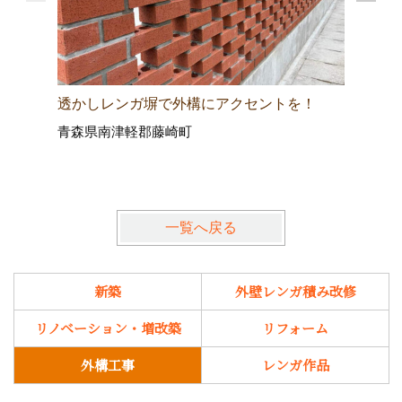
透かしレンガ塀で外構にアクセントを！
透かしレ
青森県南津軽郡藤崎町
わせ！街
青森県弘
一覧へ戻る
新築
外壁レンガ積み改修
リノベーション・増改築
リフォーム
外構工事
レンガ作品