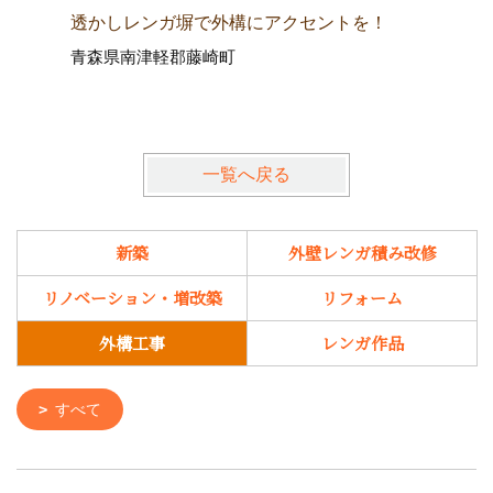
透かしレンガ塀で外構にアクセントを！
透かしレ
青森県南津軽郡藤崎町
わせ！街
青森県弘
一覧へ戻る
新築
外壁レンガ積み改修
リノベーション・増改築
リフォーム
外構工事
レンガ作品
すべて