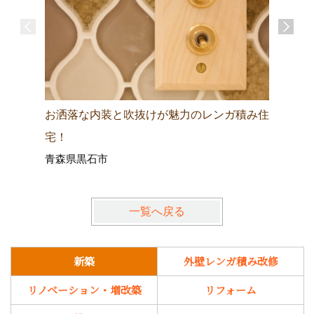
お洒落な内装と吹抜けが魅力のレンガ積み住
永く愛さ
宅！
宅！
青森県黒石市
青森県弘
一覧へ戻る
新築
外壁レンガ積み改修
リノベーション・増改築
リフォーム