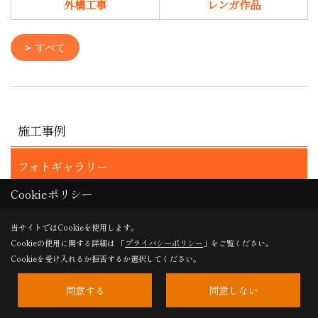
外構工事
レンガ作品
すべて
施工事例
フォトギャラリー
Cookieポリシー
現場レポート
当サイトではCookieを使用します。
Cookieの使用に関する詳細は 「
プライバシーポリシー
」をご覧ください。
完工事例
Cookieを受け入れるか拒否するか選択してください。
お客様の声
同意する
同意しない