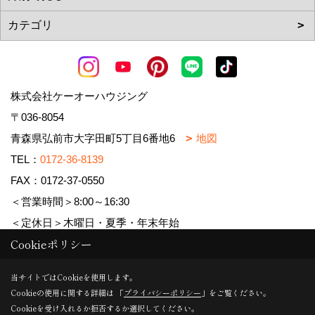
株式会社ケーオーハウジング
〒036-8054
青森県弘前市大字田町5丁目6番地6
地図
TEL：
0172-36-8139
FAX：0172-37-0550
＜営業時間＞8:00～16:30
＜定休日＞木曜日・夏季・年末年始
Cookieポリシー
Copyright (c) 株式会社ケーオーハウジング. All Rights Reserved.
当サイトではCookieを使用します。
Cookieの使用に関する詳細は 「
プライバシーポリシー
」をご覧ください。
Produced by
ゴデスクリエイト
Cookieを受け入れるか拒否するか選択してください。