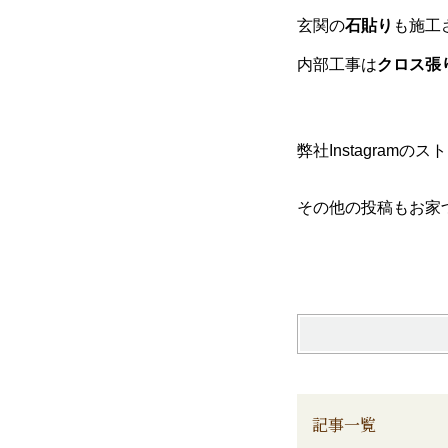
玄関の
石貼り
も施工
内部工事は
クロス張
弊社Instagra
その他の投稿もお家づ
記事一覧