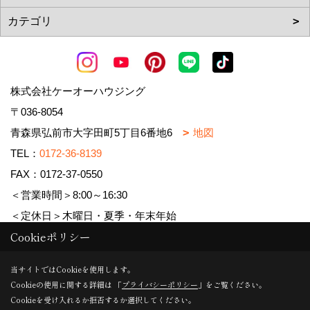
株式会社ケーオーハウジング
〒036-8054
青森県弘前市大字田町5丁目6番地6
地図
TEL：
0172-36-8139
FAX：0172-37-0550
＜営業時間＞8:00～16:30
＜定休日＞木曜日・夏季・年末年始
Cookieポリシー
Copyright (c) 株式会社ケーオーハウジング. All Rights Reserved.
当サイトではCookieを使用します。
Cookieの使用に関する詳細は 「
プライバシーポリシー
」をご覧ください。
Produced by
ゴデスクリエイト
Cookieを受け入れるか拒否するか選択してください。