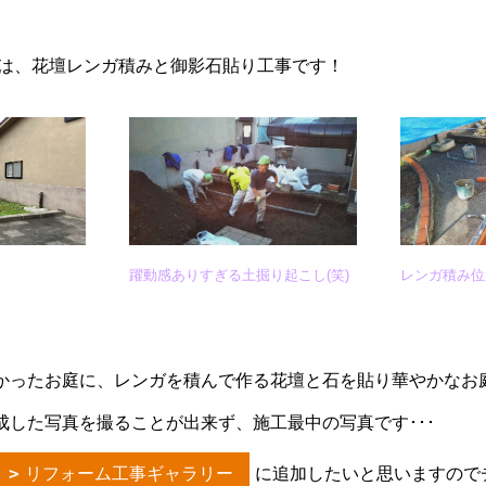
は、花壇レンガ積みと御影石貼り工事です！
躍動感ありすぎる土掘り起こし(笑)
レンガ積み位
ったお庭に、レンガを積んで作る花壇と石を貼り華やかなお庭へch
成した写真を撮ることが出来ず、施工最中の写真です･･･
リフォーム工事ギャラリー
に追加したいと思いますので