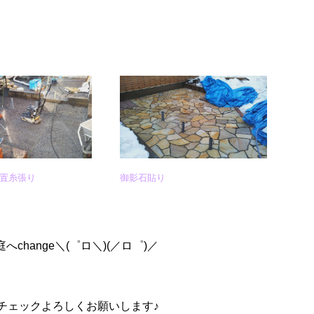
置糸張り
御影石貼り
ange＼(゜ロ＼)(／ロ゜)／
チェックよろしくお願いします♪