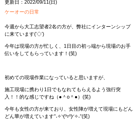
更新日：2022/09/11(日)
ケーオーの日常
今週から大工志望者2名の方が、弊社にインターンシップ
に来ています('◇')ゞ
今年は現場の方が忙しく、1日目の初っ端から現場のお手
伝いをしてもらっています！(笑)
初めての現場作業になっていると思いますが、
施工現場に携わり1日でもなれてもらえるよう強行突
入！！的な感じですね（●＾o＾●）(笑)
今年も女性の方が来ており、女性陣が増えて現場にもどん
どん華が増えています°˖✧◝(⁰▿⁰)◜✧˖°(笑)