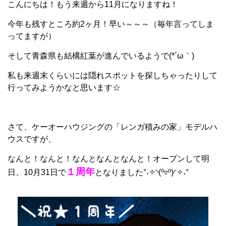
こんにちは！もう来週から11月になりますね！
今年も残すところ約2ヶ月！早い～～～（毎年言ってしま
ってますが）
そして青森県も結構紅葉が進んでいるようで(*´ω｀)
私も来週末くらいには隠れスポットを探しちゃったりして
行ってみようかなと思います☆
さて、ケーオーハウジングの「レンガ積みの家」モデルハ
ウスですが、
なんと！なんと！なんとなんとなんと！オープンして明
１周年
日、10月31日で
となりました°˖✧◝(⁰▿⁰)◜✧˖°