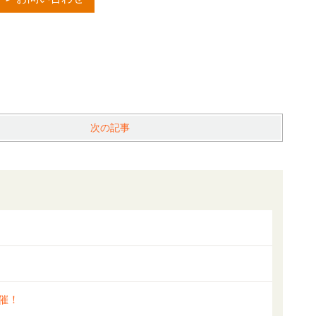
次の記事
催！