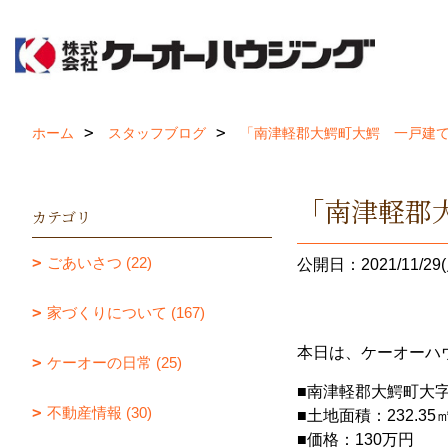
ホーム
スタッフブログ
「南津軽郡大鰐町大鰐 一戸建
「南津軽郡
カテゴリ
ごあいさつ (22)
公開日：2021/11/29(
家づくりについて (167)
本日は、ケーオーハウ
ケーオーの日常 (25)
■南津軽郡大鰐町大
不動産情報 (30)
■土地面積：232.35㎡(
■価格：130万円