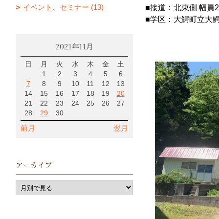
イベント、セミナー (13)
■接道：北東側 幅員2
■学区：大鰐町立大鰐
2021年11月
日
月
火
水
木
金
土
1
2
3
4
5
6
7
8
9
10
11
12
13
14
15
16
17
18
19
20
21
22
23
24
25
26
27
28
29
30
前月
翌月
アーカイブ