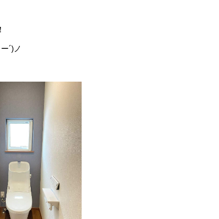
！
ー´)ノ