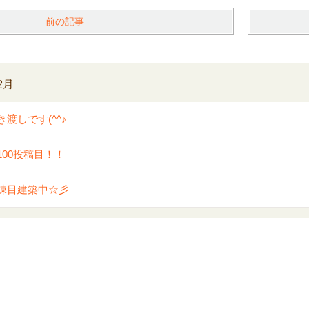
前の記事
2月
き渡しです(^^♪
100投稿目！！
棟目建築中☆彡