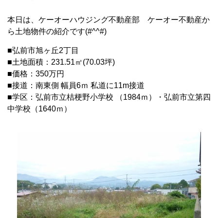
本日は、ケーオーハウジング不動産部 ケーオー不動産か
ら土地物件の紹介です(#^^#)
■弘前市旭ヶ丘2丁目
■土地面積：231.51㎡(70.03坪)
■価格：350万円
■接道：南東側 幅員6ｍ 私道に11m接道
■学区：弘前市立桔梗野小学校 （1984ｍ）・弘前市立第四
中学校（1640ｍ）