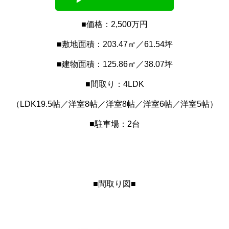
■価格：2,500万円
■敷地面積：203.47㎡／61.54坪
■建物面積：125.86㎡／38.07坪
■間取り：4LDK
（LDK19.5帖／洋室8帖／洋室8帖／洋室6帖／洋室5帖）
■駐車場：2台
■間取り図■