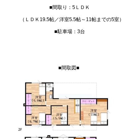
■間取り：5ＬＤＫ
（ＬＤＫ19.5帖／洋室5.5帖～11帖までの5室）
■駐車場：3台
■間取図■