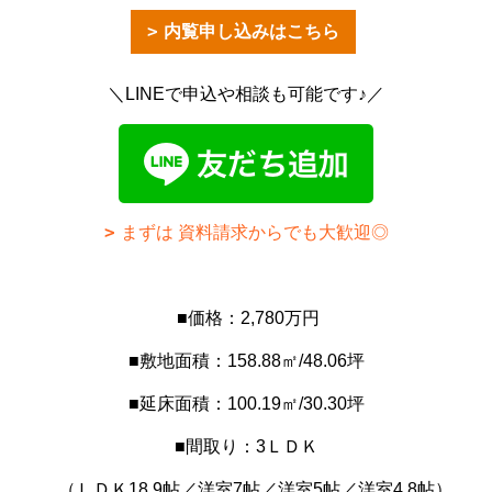
内覧申し込みはこちら
＼LINEで申込や相談も可能です♪／
まずは 資料請求からでも大歓迎◎
■価格：2,780万円
■敷地面積：158.88㎡/48.06坪
■延床面積：100.19㎡/30.30坪
■間取り：3ＬＤＫ
（ＬＤＫ18.9帖／洋室7帖／洋室5帖／洋室4.8帖）