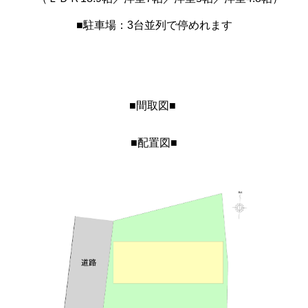
■駐車場：3台並列で停めれます
■間取図■
■配置図■