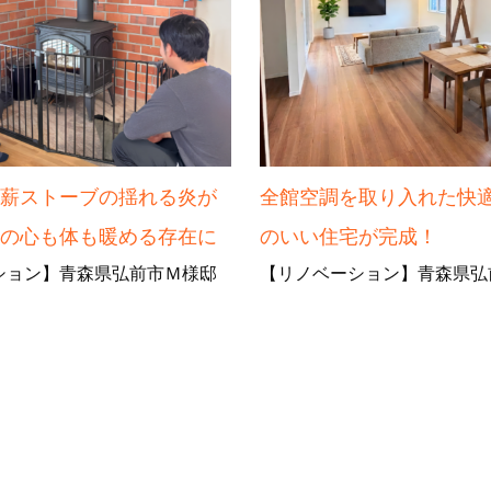
の薪ストーブの揺れる炎が
全館空調を取り入れた快
なの心も体も暖める存在に
のいい住宅が完成！
ション】青森県弘前市Ｍ様邸
【リノベーション】青森県弘