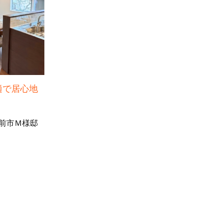
適で居心地
前市Ｍ様邸